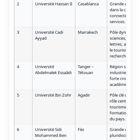
2
Université Hassan II
Casablanca
Grande universit
dans la capitale
connectée au tis
services.
3
Université Cadi
Marrakech
Pôle dynamique
Ayyad
sciences, ingéni
lettres, avec un
le tourisme, l’e
recherche.
4
Université
Tanger –
Région stratégiq
Abdelmalek Essaâdi
Tétouan
industries, tour
forte croissance 
académique et s
5
Université Ibn Zohr
Agadir
Pôle clé du Sou
rôle central pour 
tourisme, les ser
formation supér
du pays.
6
Université Sidi
Fès
Grande universit
Mohammed Ben
pluridisciplinair