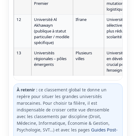
Premier
mutation (énerg
logistique, front
12
Université Al
Ifrane
Université à mo
Akhawayn
sélective, pluridi
(publique à statut
plus réduite, ave
particulier / modèle
scolarité plus él
spécifique)
13
Universités
Plusieurs
Universités avec
régionales – pôles
villes
en développeme
émergents
crucial pour la 
l’enseignement 
À retenir :
ce classement global te donne un
repère pour situer les grandes universités
marocaines. Pour choisir ta filière, il est
indispensable de croiser cette vue d’ensemble
avec les classements par discipline (Droit,
Médecine, Informatique, Économie & Gestion,
Guides Post-
Psychologie, SVT…) et avec les pages