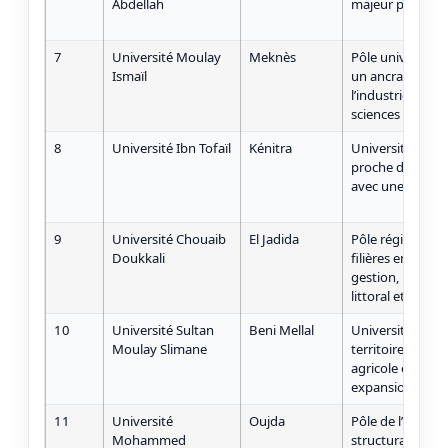
Abdellah
majeur pour la 
7
Université Moulay
Meknès
Pôle universitai
Ismaïl
un ancrage fort 
l’industrie agroa
sciences humain
8
Université Ibn Tofaïl
Kénitra
Université en d
proche de Rabat
avec une offre di
9
Université Chouaib
El Jadida
Pôle régional st
Doukkali
filières en scie
gestion, lettres
littoral et à l’agr
10
Université Sultan
Beni Mellal
Université régi
Moulay Slimane
territoire à for
agricole et mon
expansion sur plu
11
Université
Oujda
Pôle de l’Orienta
Mohammed
structurant dan