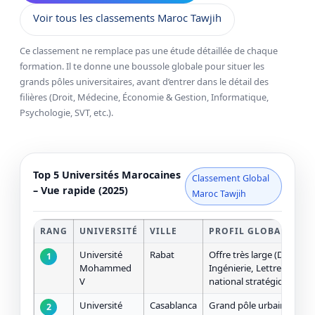
Voir tous les classements Maroc Tawjih
Ce classement ne remplace pas une étude détaillée de chaque
formation. Il te donne une boussole globale pour situer les
grands pôles universitaires, avant d’entrer dans le détail des
filières (Droit, Médecine, Économie & Gestion, Informatique,
Psychologie, SVT, etc.).
Top 5 Universités Marocaines
Classement Global
– Vue rapide (2025)
Maroc Tawjih
RANG
UNIVERSITÉ
VILLE
PROFIL GLOBAL
Université
Rabat
Offre très large (Droit, M
1
Mohammed
Ingénierie, Lettres), fort
V
national stratégique.
Sc
Université
Casablanca
Grand pôle urbain : écon
2