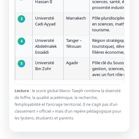
Hassan II
sciences, santé, écoles d’
proximité industrie & ser
Université
Marrakech
Pôle pluridisciplinaire dy
3
Cadi Ayyad
en sciences, math/infos,
tourisme.
Université
Tanger –
Région stratégique (portua
4
Abdelmalek
Tétouan
touristique), développe
Essaâdi
filières économie, ingénier
Université
Agadir
Pôle clé du Souss-Massa 
5
Ibn Zohr
gestion, sciences, touri
avec un fort rôle régional
Lecture :
le score global Maroc Tawjih combine la diversité
de l’offre, la qualité académique, la recherche,
l’employabilité et l’ancrage territorial. Il ne s’agit pas d’un
classement « officiel » mais d’un repère pédagogique pour
les lycéens, étudiants et parents.