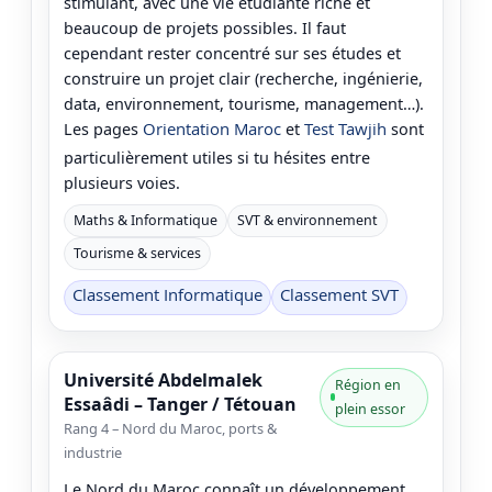
stimulant, avec une vie étudiante riche et
beaucoup de projets possibles. Il faut
cependant rester concentré sur ses études et
construire un projet clair (recherche, ingénierie,
data, environnement, tourisme, management…).
Orientation Maroc
Test Tawjih
Les pages
et
sont
particulièrement utiles si tu hésites entre
plusieurs voies.
Maths & Informatique
SVT & environnement
Tourisme & services
Classement Informatique
Classement SVT
Université Abdelmalek
Région en
Essaâdi – Tanger / Tétouan
plein essor
Rang 4 – Nord du Maroc, ports &
industrie
Le Nord du Maroc connaît un développement