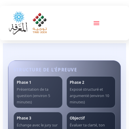
STRUCTURE DE L’ÉPREUVE
Phase 1
Phase 2
Présentation de ta
Exposé structuré et
question (environ 5
argumenté (environ 10
minutes)
minutes)
Phase 3
Objectif
Échange avec le jury sur
Évaluer ta clarté, ton