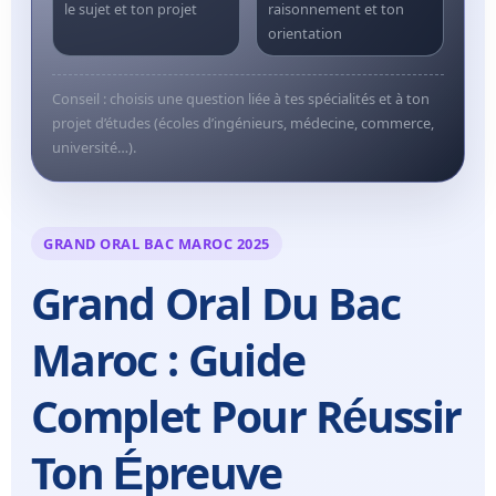
le sujet et ton projet
raisonnement et ton
orientation
Conseil : choisis une question liée à tes spécialités et à ton
projet d’études (écoles d’ingénieurs, médecine, commerce,
université…).
GRAND ORAL BAC MAROC 2025
Grand Oral Du Bac
Maroc : Guide
Complet Pour Réussir
Ton Épreuve