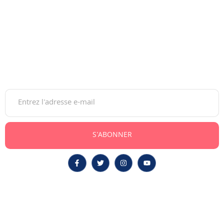
accompagner les jeunes dans leurs choix d’orientation, du
lycée à l’insertion professionnelle.
Gratuite et moderne, elle guide sur les études, bourses,
concours et carrières, au Maroc comme à l’international.
Newsletter
S'ABONNER
Post Bac
Étudier À L’étranger