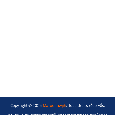
Autres
Nos classements
Nos partenaires
Devenir partenaire
Qui sommes-nous
Mentions Légales
Copyright © 2025
Maroc Tawjih
. Tous droits réservés.