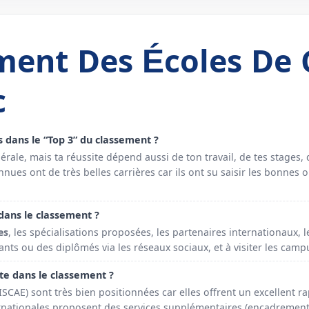
ment Des Écoles De
c
as dans le “Top 3” du classement ?
ale, mais ta réussite dépend aussi de ton travail, de tes stages, 
es ont de très belles carrières car ils ont su saisir les bonnes 
ans le classement ?
es
, les spécialisations proposées, les partenaires internationaux, l
ants ou des diplômés via les réseaux sociaux, et à visiter les campu
pte dans le classement ?
SCAE) sont très bien positionnées car elles offrent un excellent ra
rnationales proposent des services supplémentaires (encadrement, i