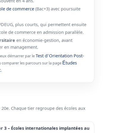
 souvent en 4 ans.
cole de commerce
(Bac+3) avec poursuite
.
DEUG, plus courts, qui permettent ensuite
cole de commerce en admission parallèle.
rsitaire
en économie-gestion, avant
ter en management.
Test d’Orientation Post-
u peux démarrer par le
Études
is comparer les parcours sur la page
c
.
u 20e. Chaque tier regroupe des écoles aux
er 3 – Écoles internationales implantées au