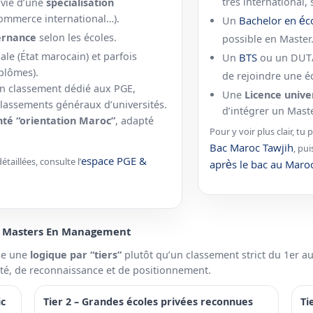
très international,
ivie d’une
spécialisation
commerce international…).
Bachelor en é
Un
ternance
selon les écoles.
possible en Master
ale (État marocain) et parfois
BTS
Un
ou un DUT/
iplômes).
de rejoindre une é
’un classement dédié aux PGE,
Une
Licence unive
 classements généraux d’universités.
d’intégrer un Mas
nté “orientation Maroc”
, adapté
Pour y voir plus clair, t
Bac Maroc Tawjih
, pu
espace PGE &
taillées, consulte l’
après le bac au Maro
& Masters En Management
ose une
logique par “tiers”
plutôt qu’un classement strict du 1er a
ité, de reconnaissance et de positionnement.
ic
Tier 2 – Grandes écoles privées reconnues
Ti