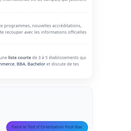
de programmes, nouvelles accréditations,
de recouper avec les informations officielles
e une
liste courte
de 3 à 5 établissements qui
ommerce
BBA
Bachelor
,
,
et discute de tes
Faire le Test d’Orientation Post-Bac