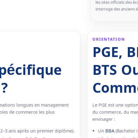
les sites officiels des 
interroge des anciens él
ORIENTATION
PGE, B
pécifique
BTS Ou
 ?
Comme
rmations longues en management
Le PGE est une optio
coles de commerce les plus
du commerce, du mana
envisager :
BBA
 2–3 ans après un premier diplôme).
Un
(Bachelor 