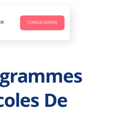
ER
CONSULTATION
rogrammes
coles De