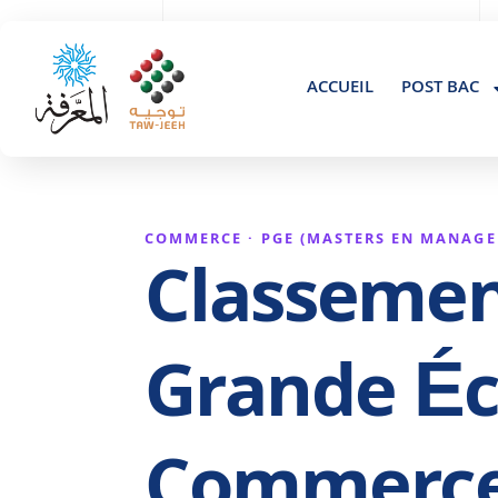
+(212 ) 061840347
Residence Al Amal gueliz Marrakech, Maroc
ACCUEIL
POST BAC
COMMERCE · PGE (MASTERS EN MANAG
Classemen
Grande Éc
Commerce