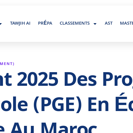
Contact@maroc-tawjih.com
TAWJIH AI
PRÉPA
CLASSEMENTS
AST
MAST
EMENT)
t 2025 Des P
ole (PGE) En É
 Au Maroc