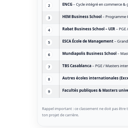
ENCG
– Cycle intégré en commerce & 
2
HEM Business School
– Programme G
3
Rabat Business School – UIR
– PGE 
4
ESCA École de Management
– Grand
5
Mundiapolis Business School
– Mas
6
TBS Casablanca
– PGE / Masters inte
7
Autres écoles internationales (Ex
8
Facultés publiques & Masters uni
9
Rappel important : ce classement ne doit pas être
ton projet de carrière.