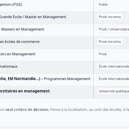
gestion (PGE)
Public
rande École / Master en Management
Privé reconnu
/ Masters en Management
Privé / Universitair
es écoles de commerce
Privé reconnu
ters en Management
Privé
rnationaux
École international
celia, EM Normandie…)
– Programmes Management
École international
versitaires en management
Université publiqu
 ton
seul critère de décision
. Pense à la localisation, au coût des études, à l