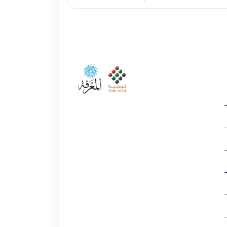
Maroc Tawjih est la plateforme
de référence pour
accompagner les jeunes dans
leurs choix d’orientation, du
lycée à l’insertion
professionnelle.
Gratuite et moderne, elle guide
sur les études, bourses,
concours et carrières, au Maroc
comme à l’international.