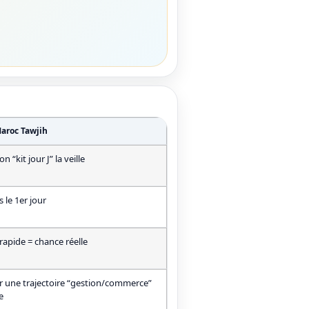
Maroc Tawjih
n “kit jour J” la veille
 le 1er jour
rapide = chance réelle
r une trajectoire “gestion/commerce”
e