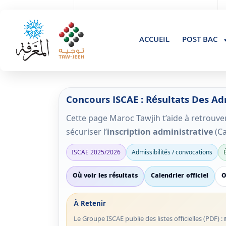
+(212 ) 061840347
Residence Al Amal gueliz Marrakech, Maroc
ACCUEIL
POST BAC
Concours ISCAE : Résultats Des Ad
Cette page Maroc Tawjih t’aide à retrouv
sécuriser l’
inscription administrative
(Ca
ISCAE 2025/2026
Admissibilités / convocations
Où voir les résultats
Calendrier officiel
O
À Retenir
Le Groupe ISCAE publie des listes officielles (PDF) :