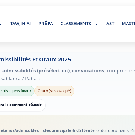
Contact@maroc-tawjih.com
TAWJIH AI
PRÉPA
CLASSEMENTS
AST
MAST
missibilités Et Oraux 2025
er
admissibilités (présélection)
,
convocations
, comprendre
sablanca / Rabat).
Écrits + jurys finaux
Oraux (si convoqué)
ral : comment réussir
retenus/admissibles
,
listes principale & d’attente
, et des documents lié