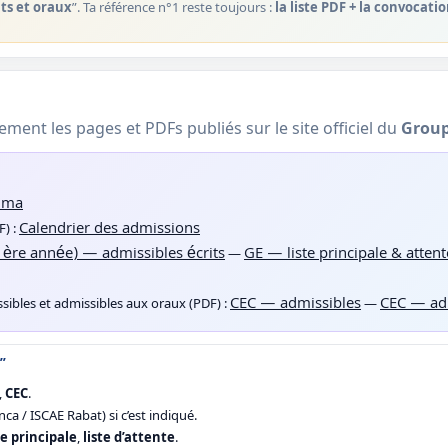
ts et oraux
”. Ta référence n°1 reste toujours :
la liste PDF + la convocati
uement les pages et PDFs publiés sur le site officiel du
Group
.ma
Calendrier des admissions
F) :
1ère année) — admissibles écrits
GE — liste principale & attent
—
CEC — admissibles
CEC — ad
sibles et admissibles aux oraux (PDF) :
—
”
,
CEC
.
ca / ISCAE Rabat) si c’est indiqué.
te principale
,
liste d’attente
.