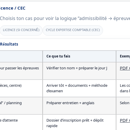
Licence / CEC
 Choisis ton cas pour voir la logique “admissibilité → épreuv
LICENCE (SI CONCERNÉ)
CYCLE EXPERTISE COMPTABLE (CEC)
Résultats
Ce que tu fais
Exemp
PDF 
our passer les épreuves
Vérifier ton nom + préparer le jour J
èces, centre)
Arriver tôt + documents + méthode
Les c
d’examen
dans 
l” / planning
Préparer entretien + anglais
Selon 
PDF 
te d’attente
Dossier d’inscription prêt + dépôt
rapide