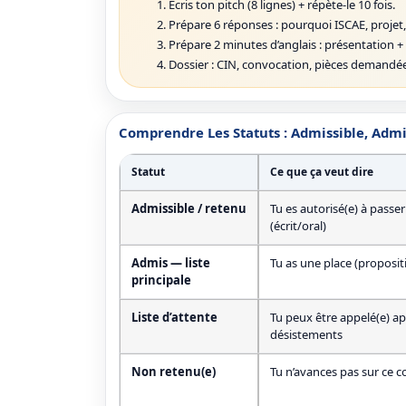
Écris ton pitch (8 lignes) + répète-le 10 fois.
Prépare 6 réponses : pourquoi ISCAE, projet, 
Prépare 2 minutes d’anglais : présentation + 
Dossier : CIN, convocation, pièces demandée
Comprendre Les Statuts : Admissible, Admis
Statut
Ce que ça veut dire
Admissible / retenu
Tu es autorisé(e) à passe
(écrit/oral)
Admis — liste
Tu as une place (proposit
principale
Liste d’attente
Tu peux être appelé(e) ap
désistements
Non retenu(e)
Tu n’avances pas sur ce 