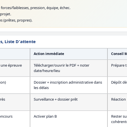
forces/faiblesses, pression, équipe, échec.
projet.
s (prêtes, propres).
, Liste D’attente
Action immédiate
Conseil 
r une épreuve
Télécharger/ouvrir le PDF + noter
Prépare to
date/heure/lieu
ion)
Dossier + inscription administrative dans
Dépôt dès
les délais
rès
Surveillance + dossier prêt
Réaction 
concours
Activer plan B
Rester su
cohérent