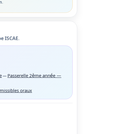
on
.
e ISCAE
.
e
Passerelle 2ème année —
—
missibles oraux