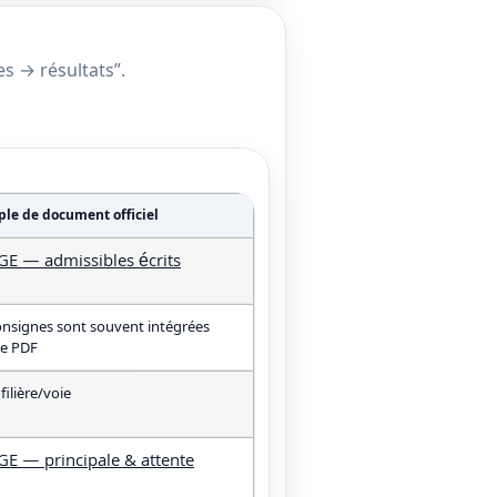
es → résultats”.
le de document officiel
GE — admissibles écrits
onsignes sont souvent intégrées
le PDF
filière/voie
GE — principale & attente