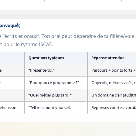
Convoqué)
“écrits et oraux”. Ton oral peut dépendre de ta filière/voie 
êt pour le rythme ISCAE.
Questions typiques
Réponse attendue
e
“Présente-toi.”
Parcours + points forts 
e
“Pourquoi ce programme ?”
Objectifs, métiers visés, 
“Quel métier plus tard ?”
Un domaine clair (audit
réhension
“Tell me about yourself.”
Réponses courtes, vocab