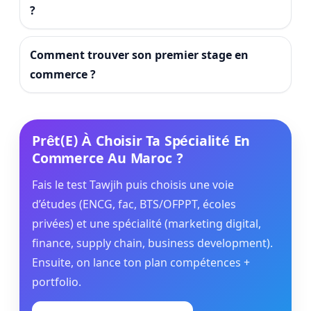
?
Comment trouver son premier stage en
commerce ?
Prêt(e) À Choisir Ta Spécialité En
Commerce Au Maroc ?
Fais le test Tawjih puis choisis une voie
d’études (ENCG, fac, BTS/OFPPT, écoles
privées) et une spécialité (marketing digital,
finance, supply chain, business development).
Ensuite, on lance ton plan compétences +
portfolio.