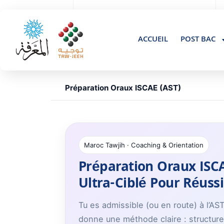
+(212 ) 061840347
Residence Al Amal gueliz Marrakech, Maroc
ACCUEIL
POST BAC
Préparation Oraux ISCAE (AST)
Maroc Tawjih · Coaching & Orientation
Préparation Oraux ISCA
Ultra-Ciblé Pour Réussi
Tu es admissible (ou en route) à l’AS
donne une méthode claire : structure