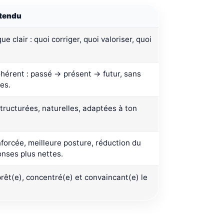
ttendu
ue clair : quoi corriger, quoi valoriser, quoi
hérent : passé → présent → futur, sans
es.
ructurées, naturelles, adaptées à ton
forcée, meilleure posture, réduction du
onses plus nettes.
prêt(e), concentré(e) et convaincant(e) le