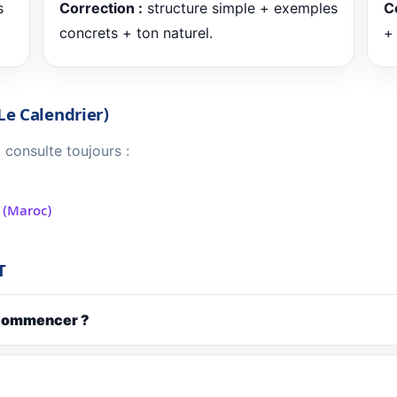
s
Correction :
structure simple + exemples
C
concrets + ton naturel.
+ 
 Le Calendrier)
 consulte toujours :
 (Maroc)
T
l commencer ?