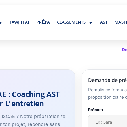
Contact@maroc-tawjih.com
TAWJIH AI
PRÉPA
CLASSEMENTS
AST
MAST
De
Demande de pré
Remplis ce formula
E : Coaching AST
proposition claire 
r L’entretien
Prénom
T ISCAE ? Notre préparation te
r ton projet, répondre sans