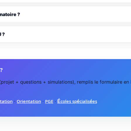
inatoire ?
J ?
 ?
(projet + questions + simulations), remplis le formulaire e
ntation
·
Orientation
·
PGE
·
Écoles spécialisées