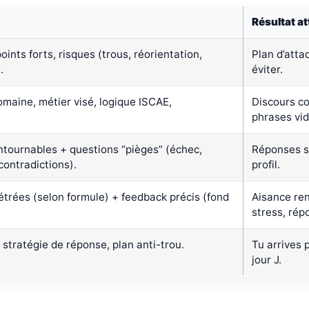
Résultat a
ints forts, risques (trous, réorientation,
Plan d’attaq
.
éviter.
omaine, métier visé, logique ISCAE,
Discours co
phrases vid
tournables + questions “pièges” (échec,
Réponses st
 contradictions).
profil.
étrées (selon formule) + feedback précis (fond
Aisance ren
stress, rép
stratégie de réponse, plan anti-trou.
Tu arrives 
jour J.