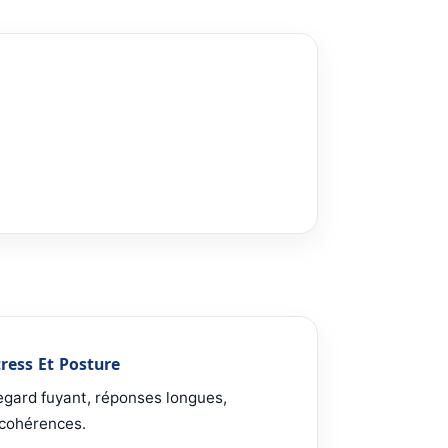
tress Et Posture
egard fuyant, réponses longues,
ncohérences.