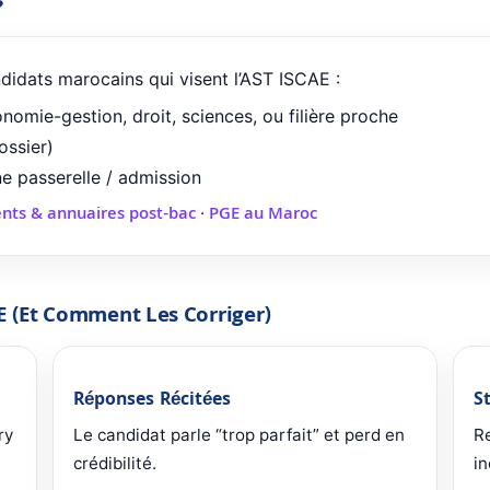
?
ndidats marocains qui visent l’AST ISCAE :
nomie-gestion, droit, sciences, ou filière proche
ossier)
e passerelle / admission
nts & annuaires post-bac
PGE au Maroc
·
E (et Comment Les Corriger)
Réponses Récitées
S
ry
Le candidat parle “trop parfait” et perd en
R
crédibilité.
i