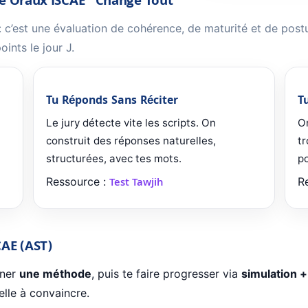
le Oraux ISCAE” Change Tout
n : c’est une évaluation de cohérence, de maturité et de po
ints le jour J.
Tu Réponds Sans Réciter
T
Le jury détecte vite les scripts. On
On
construit des réponses naturelles,
tr
structurées, avec tes mots.
po
Ressource :
Test Tawjih
R
AE (AST)
nner
une méthode
, puis te faire progresser via
simulation 
elle à convaincre.