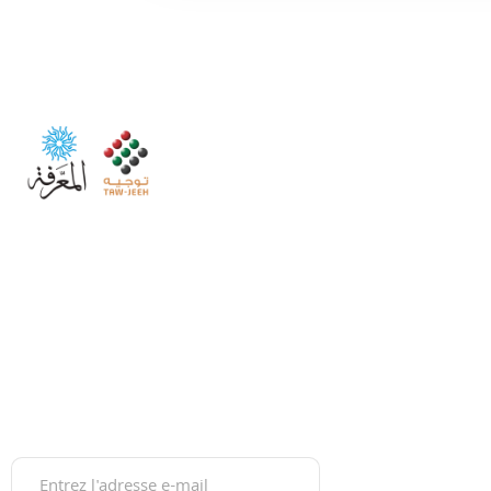
Post Bac
Orientation
Maroc Tawjih est la plateforme de
référence pour accompagner les jeunes
International
dans leurs choix d’orientation, du lycée
à l’insertion professionnelle.
Parcoursup
Gratuite et moderne, elle guide sur les
études, bourses, concours et carrières,
Grand oral
au Maroc comme à l’international.
Guides Post 
Newsletter
Test d'Orienta