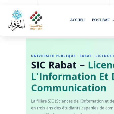
+(212 ) 061840347
Residence Al Amal gueliz Marrakech, Maroc
ACCUEIL
POST BAC
UNIVERSITÉ PUBLIQUE · RABAT · LICENCE
SIC Rabat –
Licen
L’Information Et 
Communication
La filière SIC (Sciences de l’Information et
en trois ans des étudiants capables de com