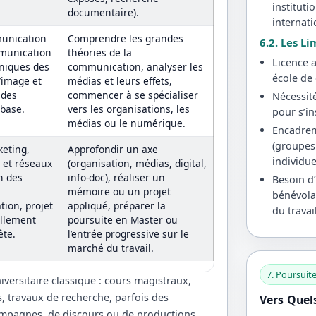
institut
documentaire).
internat
munication
Comprendre les grandes
6.2. Les Li
mmunication
théories de la
Licence 
hniques des
communication, analyser les
école de
’image et
médias et leurs effets,
 des
commencer à se spécialiser
Nécessit
 base.
vers les organisations, les
pour s’i
médias ou le numérique.
Encadrem
(groupes
eting,
Approfondir un axe
individue
 et réseaux
(organisation, médias, digital,
n des
info-doc), réaliser un
Besoin d’
mémoire ou un projet
bénévola
ion, projet
appliqué, préparer la
du travai
ellement
poursuite en Master ou
ête.
l’entrée progressive sur le
marché du travail.
7. Poursuite
iversitaire classique : cours magistraux,
s, travaux de recherche, parfois des
Vers Quel
campagnes, de discours ou de productions