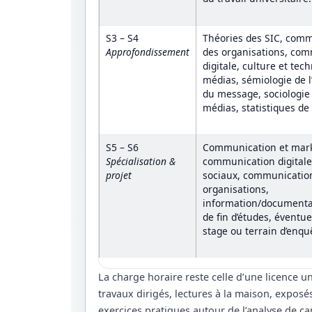
S3 – S4
Théories des SIC, com
Approfondissement
des organisations, co
digitale, culture et tec
médias, sémiologie de l
du message, sociologie
médias, statistiques de
S5 – S6
Communication et mark
Spécialisation &
communication digitale
projet
sociaux, communicatio
organisations,
information/documentat
de fin d’études, éventu
stage ou terrain d’enqu
La charge horaire reste celle d’une licence un
travaux dirigés, lectures à la maison, exposé
exercices pratiques autour de l’analyse de 