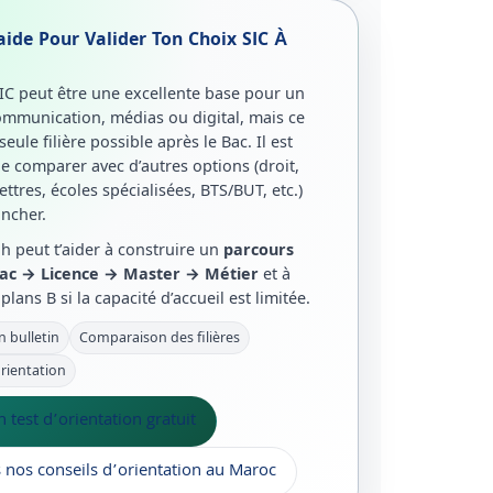
aide Pour Valider Ton Choix SIC À
SIC peut être une excellente base pour un
ommunication, médias ou digital, mais ce
 seule filière possible après le Bac. Il est
e comparer avec d’autres options (droit,
ttres, écoles spécialisées, BTS/BUT, etc.)
ancher.
h peut t’aider à construire un
parcours
ac → Licence → Master → Métier
et à
plans B si la capacité d’accueil est limitée.
n bulletin
Comparaison des filières
orientation
 test d’orientation gratuit
s nos conseils d’orientation au Maroc