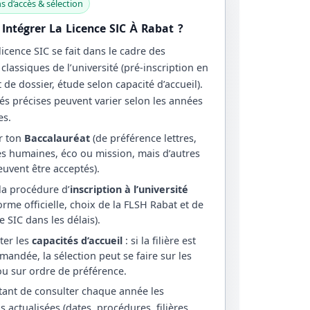
s d’accès & sélection
ntégrer La Licence SIC À Rabat ?
 licence SIC se fait dans le cadre des
classiques de l’université (pré-inscription en
 de dossier, étude selon capacité d’accueil).
és précises peuvent varier selon les années
es.
r ton
Baccalauréat
(de préférence lettres,
es humaines, éco ou mission, mais d’autres
euvent être acceptés).
la procédure d’
inscription à l’université
orme officielle, choix de la FLSH Rabat et de
ère SIC dans les délais).
ter les
capacités d’accueil
: si la filière est
mandée, la sélection peut se faire sur les
ou sur ordre de préférence.
rtant de consulter chaque année les
s actualisées (dates, procédures, filières