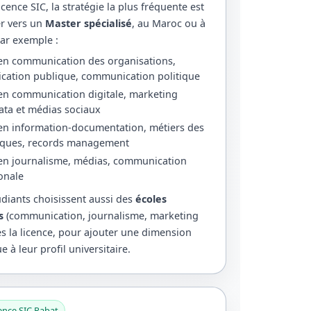
cence SIC, la stratégie la plus fréquente est
er vers un
Master spécialisé
, au Maroc ou à
Par exemple :
en communication des organisations,
ation publique, communication politique
en communication digitale, marketing
data et médias sociaux
en information-documentation, métiers des
èques, records management
en journalisme, médias, communication
ionale
udiants choisissent aussi des
écoles
s
(communication, journalisme, marketing
rès la licence, pour ajouter une dimension
e à leur profil universitaire.
cence SIC Rabat