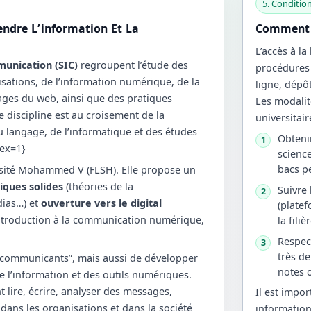
5. Condition
endre L’information Et La
Comment I
L’accès à la
munication (SIC)
regroupent l’étude des
procédures 
sations, de l’information numérique, de la
ligne, dépôt
ges du web, ainsi que des pratiques
Les modalit
e discipline est au croisement de la
universitair
u langage, de l’informatique et des études
Obteni
1
dex=1}
scienc
bacs p
versité Mohammed V (FLSH). Elle propose un
iques solides
(théories de la
Suivre 
2
dias…) et
ouverture vers le digital
(platef
introduction à la communication numérique,
la fili
Respec
3
très de
 “communicants”, mais aussi de développer
notes 
e l’information et des outils numériques.
t lire, écrire, analyser des messages,
Il est impo
ans les organisations et dans la société
information