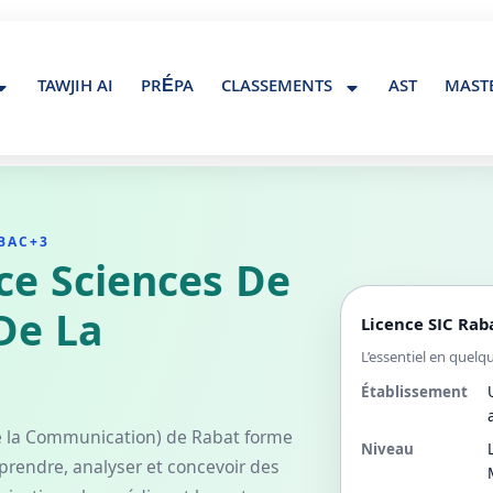
Contact@maroc-tawjih.com
TAWJIH AI
PRÉPA
CLASSEMENTS
AST
MAST
 BAC+3
ce Sciences De
De La
Licence SIC Rab
L’essentiel en quelq
Établissement
 de la Communication) de Rabat forme
Niveau
prendre, analyser et concevoir des