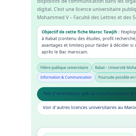
dispositifs de communication dans les organ
digital. C’est une licence universitaire publi
Mohammed V – Faculté des Lettres et des 
Objectif de cette fiche Maroc Tawjih :
t’expliq
à Rabat (contenu des études, profil recherché
avantages et limites) pour t’aider à décider si 
après le Bac marocain.
Filière publique universitaire
Rabat – Université Mo
Information & Communication
Poursuite possible en
Test d’orientation spécial communication &
Voir d’autres licences universitaires au Maro