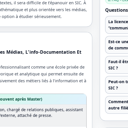
 textes, il sera difficile de t’épanouir en SIC. À
athématique et plus orientée vers les médias,
Questions
une option à étudier sérieusement.
La licenc
“communi
Est-ce un
de commu
es Médias, L’info-Documentation Et
Faut-il ê
rofessionnalisant comme une école privée de
SIC ?
orique et analytique qui permet ensuite de
ivement des métiers liés à l’information et à
Peut-on t
SIC ?
souvent après Master)
Comment s
autre fili
, chargé de relations publiques, assistant
externe, attaché de presse.