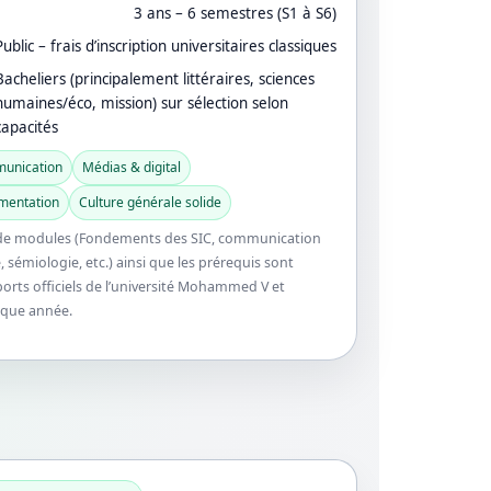
3 ans – 6 semestres (S1 à S6)
Public – frais d’inscription universitaires classiques
Bacheliers (principalement littéraires, sciences
humaines/éco, mission) sur sélection selon
capacités
munication
Médias & digital
mentation
Culture générale solide
s de modules (Fondements des SIC, communication
, sémiologie, etc.) ainsi que les prérequis sont
pports officiels de l’université Mohammed V et
aque année.