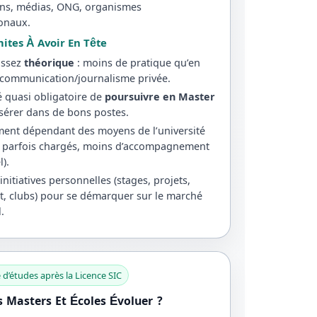
ions, médias, ONG, organismes
ionaux.
mites À Avoir En Tête
assez
théorique
: moins de pratique qu’en
 communication/journalisme privée.
é quasi obligatoire de
poursuivre en Master
nsérer dans de bons postes.
ent dépendant des moyens de l’université
 parfois chargés, moins d’accompagnement
l).
initiatives personnelles (stages, projets,
t, clubs) pour se démarquer sur le marché
l.
 d’études après la Licence SIC
s Masters Et Écoles Évoluer ?