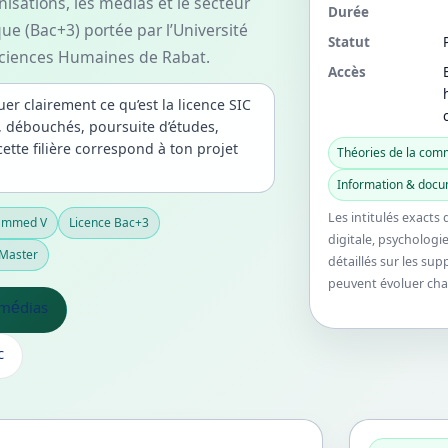
isations, les médias et le secteur
Durée
que (Bac+3) portée par l’Université
Statut
Sciences Humaines de Rabat.
Accès
uer clairement ce qu’est la licence SIC
, débouchés, poursuite d’études,
cette filière correspond à ton projet
Théories de la com
Information & docu
Les intitulés exact
hammed V
Licence Bac+3
digitale, psychologie
 Master
détaillés sur les su
peuvent évoluer ch
 médias
c