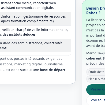
istant social media, rédacteur web,
 assistant communication digitale.
Besoin D’
Rabat ?
d’information, gestionnaire de ressources
La licence 
 après formation complémentaire).
projet en c
 veilleur, chargé de veille informationnelle,
n’est pas la
 des instituts d’études.
important d
économie, le
 dans des administrations, collectivités
avant de tr
u ONG.
Maroc Tawji
cohérent B
upart des postes intéressants exigent au
prévoir des 
ations, marketing digital, journalisme,
 SIC est donc surtout une
base de départ
Étude de to
Plan B & ré
Passer un
Voir tou