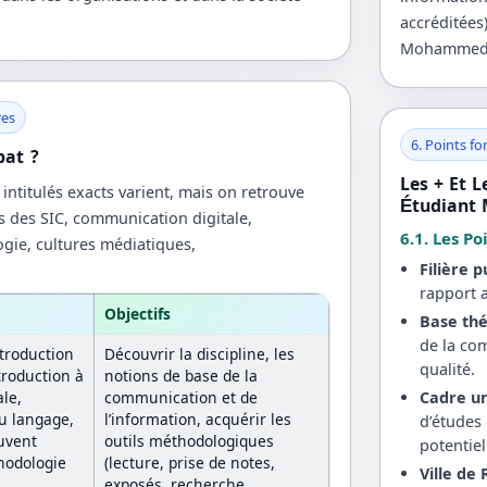
accréditées
Mohammed V
res
6. Points for
bat ?
Les + Et 
intitulés exacts varient, mais on retrouve
Étudiant 
s des SIC, communication digitale,
6.1. Les Po
gie, cultures médiatiques,
Filière 
rapport 
Objectifs
Base thé
de la co
troduction
Découvrir la discipline, les
qualité.
troduction à
notions de base de la
le,
communication et de
Cadre un
u langage,
l’information, acquérir les
d’études
uvent
outils méthodologiques
potentiel
thodologie
(lecture, prise de notes,
Ville de
exposés, recherche