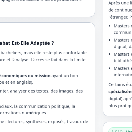
Après une li
de continu
l’étranger. 
Masters 
communic
Masters 
abat Est-Elle Adaptée ?
digital, 
e bacheliers, mais elle reste plus confortable
Masters 
ure et l’analyse. L’accès se fait dans la limite
biblioth
Masters 
internat
 économiques ou mission
ayant un bon
e et en anglais).
Certains ét
nter, analyser des textes, des images, des
spécialisée
digital) ap
plus pratiqu
ociaux, la communication politique, la
sformations numériques.
e : lectures, synthèses, exposés, travaux de
8. FAQ – Li