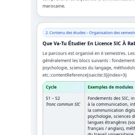
marocaine.
2. Contenu des études – Organisation des semest
Que Va-Tu Étudier En Licence SIC À Ra
Le parcours est organisé en 6 semestres. Les 
généralement les blocs suivants : fondement
psychologie, sciences du langage, méthodolo
etc.:contentReference[oaicite:3]{index=3}
Cycle
Exemples de modules
S1 – S2
Fondements des SIC, in
Tronc commun SIC
à la communication, in
la communication digita
psychologie, sciences d
langues étrangères (so
français / anglais), mé
du travail universitaire.