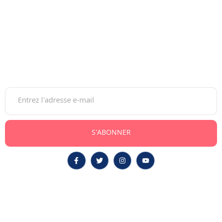
accompagner les jeunes dans leurs choix d’orientation, du
lycée à l’insertion professionnelle.
Gratuite et moderne, elle guide sur les études, bourses,
concours et carrières, au Maroc comme à l’international.
Newsletter
S'ABONNER
Post Bac
Étudier À L’étranger